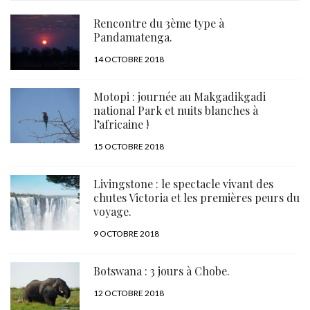
Rencontre du 3ème type à
Pandamatenga.
PUBLIÉ
14 OCTOBRE 2018
LE
Motopi : journée au Makgadikgadi
national Park et nuits blanches à
l’africaine !
PUBLIÉ
15 OCTOBRE 2018
LE
Livingstone : le spectacle vivant des
chutes Victoria et les premières peurs du
voyage.
PUBLIÉ
9 OCTOBRE 2018
LE
Botswana : 3 jours à Chobe.
PUBLIÉ
12 OCTOBRE 2018