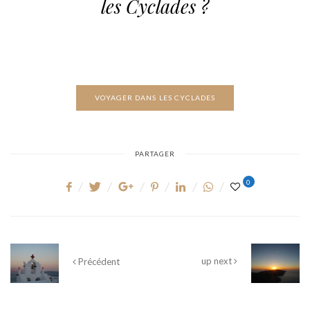
les Cyclades ?
VOYAGER DANS LES CYCLADES
PARTAGER
0
up next
Précédent