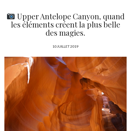
Upper Antelope Canyon, quand
les éléments créent la plus belle
des magies.
P
10 JUILLET 2019
U
B
L
I
É
L
E