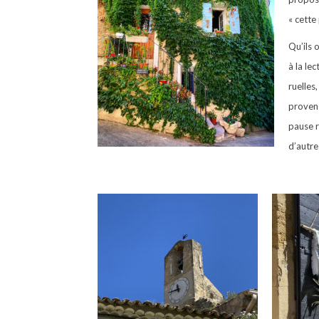
« cette
Qu’ils 
à la le
ruelles
provenç
pause r
d’autre