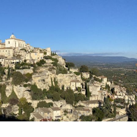
L
I
É
L
E
La Provence
Idée week-en
avec les enfants :
en famille :
Randonnées
Balades avec l
faciles à la
enfants dans l
Sainte-Victoire
Luberon.