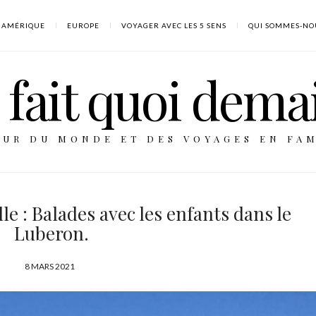
AMÉRIQUE
EUROPE
VOYAGER AVEC LES 5 SENS
QUI SOMMES-NO
fait quoi dema
OUR DU MONDE ET DES VOYAGES EN FAM
e : Balades avec les enfants dans le
Luberon.
P
8 MARS 2021
U
B