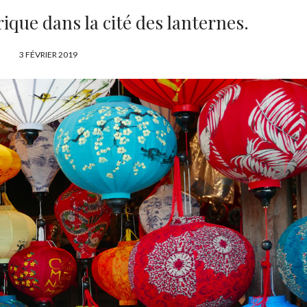
rique dans la cité des lanternes.
P
3 FÉVRIER 2019
U
B
L
I
É
L
E