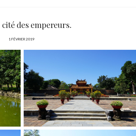
 cité des empereurs.
P
1 FÉVRIER 2019
U
B
L
I
É
L
E