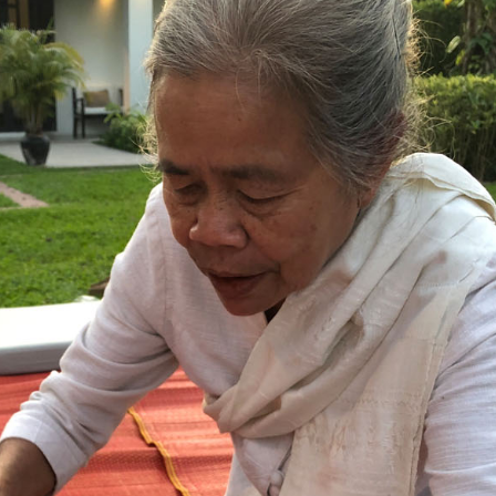
I
É
L
E
La Provence
Idée week-en
avec les enfants :
en famille :
Randonnées
Balades avec l
faciles à la
enfants dans l
Sainte-Victoire
Luberon.