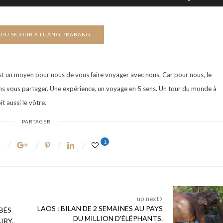
les
pour
flèches
augmente
haut/bas
 DU SEJOUR A LUANG PRABANG
ou
pour
diminuer
augmente
le
est un moyen pour nous de vous faire voyager avec nous. Car pour nous, le
ou
volume.
ns vous partager. Une expérience, un voyage en 5 sens. Un tour du monde à
diminuer
t aussi le vôtre.
le
volume.
PARTAGER
1
up next
LAOS : BILAN DE 2 SEMAINES AU PAYS
ÉBÉS
DU MILLION D'ÉLÉPHANTS.
IRY.