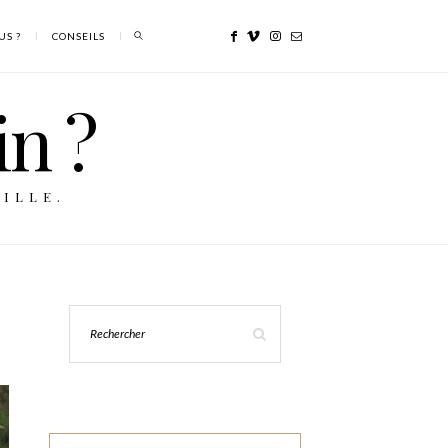
US ?
CONSEILS
in ?
ILLE.