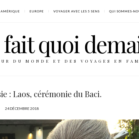
AMÉRIQUE
EUROPE
VOYAGER AVEC LES 5 SENS
QUI SOMMES-NO
fait quoi dema
OUR DU MONDE ET DES VOYAGES EN FAM
ie : Laos, cérémonie du Baci.
P
24 DÉCEMBRE 2018
U
B
L