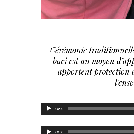
Cérémonie traditionnelle 
baci est un moyen d’appe
apportent protection e
l’ens
Lecteur
00:00
audio
Lecteur
00:00