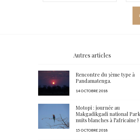
Autres articles
Rencontre du 3ème type à
Pandamatenga.
PUBLIÉ
14 OCTOBRE 2018
LE
Motopi : journée au
Makgadikgadi national Park
nuits blanches à l’africaine !
PUBLIÉ
15 OCTOBRE 2018
LE