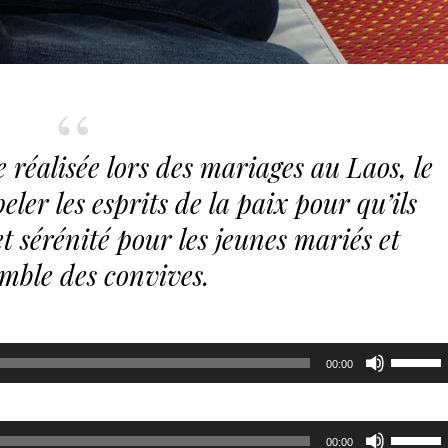
réalisée lors des mariages au Laos, le
ler les esprits de la paix pour qu’ils
t sérénité pour les jeunes mariés et
emble des convives.
Utilisez
00:00
les
flèches
Utilisez
haut/bas
00:00