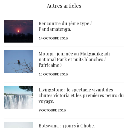
Autres articles
Rencontre du 3ème type à
Pandamatenga.
PUBLIÉ
14 OCTOBRE 2018
LE
Motopi : journée au Makgadikgadi
national Park et nuits blanches à
l’africaine !
PUBLIÉ
15 OCTOBRE 2018
LE
Livingstone : le spectacle vivant des
chutes Victoria et les premières peurs du
voyage.
PUBLIÉ
9 OCTOBRE 2018
LE
Botswana : 3 jours à Chobe.