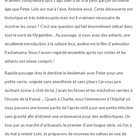
vraiment comprendre qu’il s’agit bien d’un vrai petit garçon du même
âge que Peter. Lolo est mal à l’aise, Antoine aussi. Cette découverte est
historique et très intéressante mais est il vraiment nécessaire de
montrer les corps ? C’est une question qui fait énormément débat dans
tout le nord de l’Argentine… Au passage, si vous avez des enfants, une
excellente introduction à la culture Inca, andine est le film d’animation
Pachamama. Nous l’avons regardé ensemble après ces visites et les
enfants ont mieux compris !
Rapide passage chez le dentiste le lendemain avec Peter pour une
petite carrie, soignée sans anesthésie et sans pleurs ( je vous jure
qu’étant assise à côté de lui, j’avais les fesses et les mâchoires serrées à
l’écoute de la fraise) … Quant à Charlie, nous l’emmenons à l’hôpital où
nous passons une bonne partie de l’après midi pour une petite infection
sans gravité afin d’obtenir une ordonnance pour des antibiotiques. Un
tour par un marché d’artisanats, le premier d’une longue série, où l’on a
du mal à retenir Lolo, et préparons de nouveau les valises en vue de