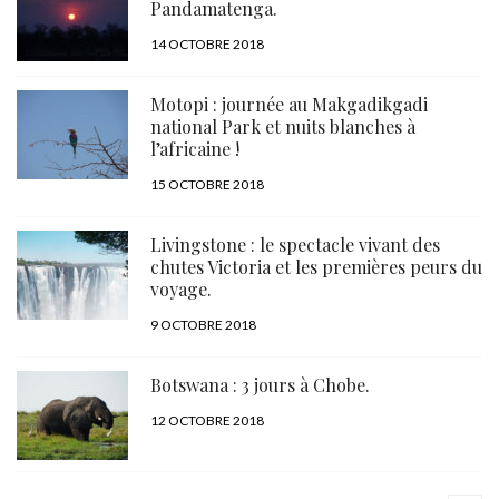
Pandamatenga.
PUBLIÉ
14 OCTOBRE 2018
LE
Motopi : journée au Makgadikgadi
national Park et nuits blanches à
l’africaine !
PUBLIÉ
15 OCTOBRE 2018
LE
Livingstone : le spectacle vivant des
chutes Victoria et les premières peurs du
voyage.
PUBLIÉ
9 OCTOBRE 2018
LE
Botswana : 3 jours à Chobe.
PUBLIÉ
12 OCTOBRE 2018
LE