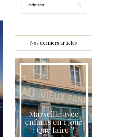
Nos derniers articles
d
Marseille avec
Itinéra
es
enfants en 1 jour
semaines 
e
: Que faire ?
Lan