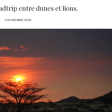
adtrip entre dunes et lions.
P
1 NOVEMBRE 2018
U
B
L
I
É
L
E