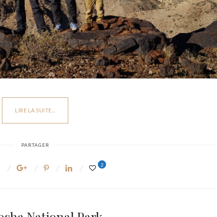
LIRE LA SUITE...
PARTAGER
2
osha National Park