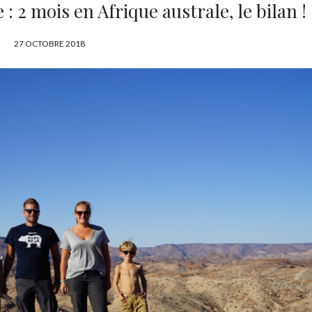
 2 mois en Afrique australe, le bilan !
P
27 OCTOBRE 2018
U
B
L
I
É
L
E