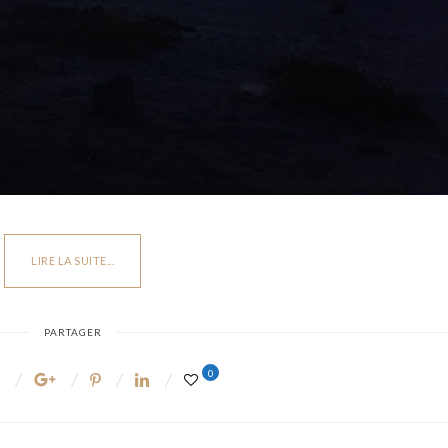
Sainte-Victoire
Luberon.
LIRE LA SUITE...
PARTAGER
0