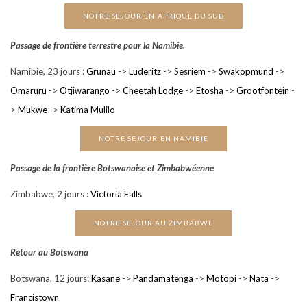
NOTRE SEJOUR EN AFRIQUE DU SUD
Passage de frontière terrestre pour la Namibie.
Namibie, 23 jours :
Grunau
->
Luderitz
->
Sesriem
->
Swakopmund
->
Omaruru
->
Otjiwarango
->
Cheetah Lodge
->
Etosha
->
Grootfontein
-
>
Mukwe
->
Katima Mulilo
NOTRE SEJOUR EN NAMIBIE
Passage de la frontière Botswanaise et Zimbabwéenne
Zimbabwe, 2 jours :
Victoria Falls
NOTRE SEJOUR AU ZIMBABWE
Retour au Botswana
Botswana, 12 jours:
Kasane
->
Pandamatenga
->
Motopi
->
Nata
->
Francistown