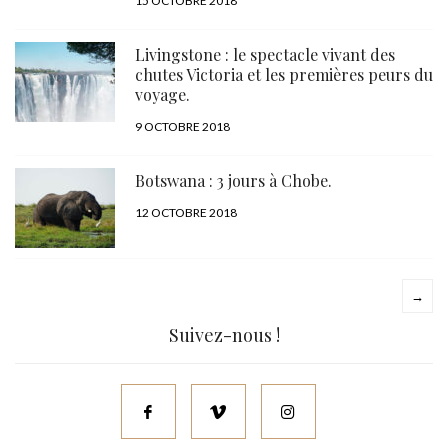
PUBLIÉ
15 OCTOBRE 2018
LE
Livingstone : le spectacle vivant des
chutes Victoria et les premières peurs du
voyage.
PUBLIÉ
9 OCTOBRE 2018
LE
Botswana : 3 jours à Chobe.
PUBLIÉ
12 OCTOBRE 2018
LE
→
Suivez-nous !