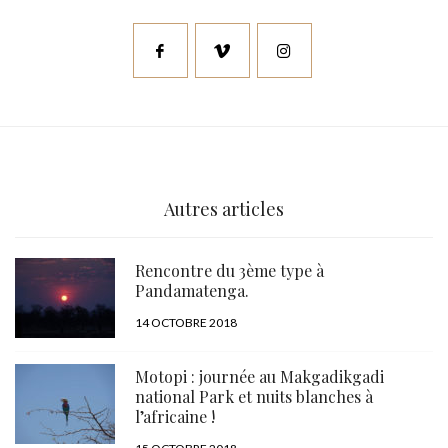
Autres articles
Rencontre du 3ème type à
Pandamatenga.
PUBLIÉ
14 OCTOBRE 2018
LE
Motopi : journée au Makgadikgadi
national Park et nuits blanches à
l’africaine !