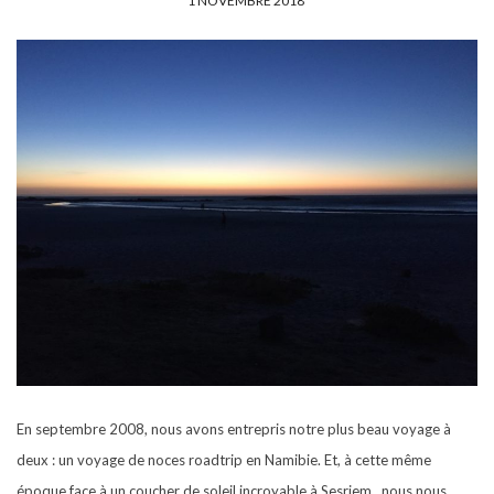
P
1 NOVEMBRE 2018
U
B
L
I
É
L
E
En septembre 2008, nous avons entrepris notre plus beau voyage à
deux : un voyage de noces roadtrip en Namibie. Et, à cette même
époque face à un coucher de soleil incroyable à Sesriem, nous nous