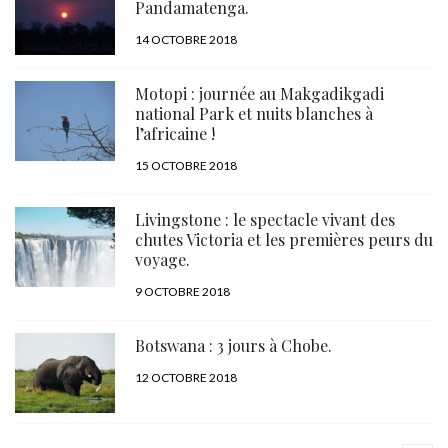
Pandamatenga.
PUBLIÉ
14 OCTOBRE 2018
LE
Motopi : journée au Makgadikgadi
national Park et nuits blanches à
l’africaine !
PUBLIÉ
15 OCTOBRE 2018
LE
Livingstone : le spectacle vivant des
chutes Victoria et les premières peurs du
voyage.
PUBLIÉ
9 OCTOBRE 2018
LE
Botswana : 3 jours à Chobe.
PUBLIÉ
12 OCTOBRE 2018
LE