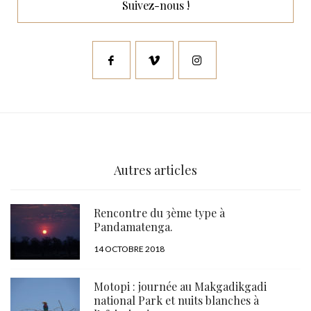
Suivez-nous !
Autres articles
Rencontre du 3ème type à
Pandamatenga.
PUBLIÉ
14 OCTOBRE 2018
LE
Motopi : journée au Makgadikgadi
national Park et nuits blanches à