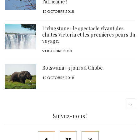
l’africaine !
PUBLIÉ
15 OCTOBRE 2018
LE
Livingstone : le spectacle vivant des
chutes Victoria et les premières peurs du
voyage.
PUBLIÉ
9 OCTOBRE 2018
LE
Botswana : 3 jours à Chobe.
PUBLIÉ
12 OCTOBRE 2018
LE
→
Suivez-nous !