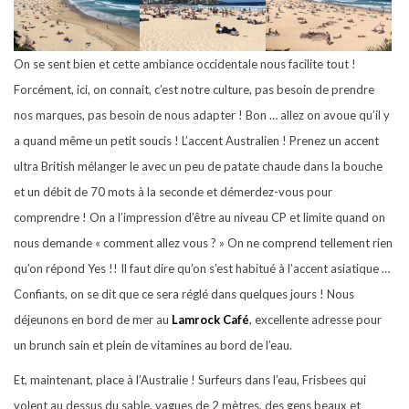
On se sent bien et cette ambiance occidentale nous facilite tout !
Forcément, ici, on connait, c’est notre culture, pas besoin de prendre
nos marques, pas besoin de nous adapter ! Bon … allez on avoue qu’il y
a quand même un petit soucis ! L’accent Australien ! Prenez un accent
ultra British mélanger le avec un peu de patate chaude dans la bouche
et un débit de 70 mots à la seconde et démerdez-vous pour
comprendre ! On a l’impression d’être au niveau CP et limite quand on
nous demande « comment allez vous ? » On ne comprend tellement rien
qu’on répond Yes !! Il faut dire qu’on s’est habitué à l’accent asiatique …
Confiants, on se dit que ce sera réglé dans quelques jours ! Nous
déjeunons en bord de mer au
Lamrock Café
, excellente adresse pour
un brunch sain et plein de vitamines au bord de l’eau.
Et, maintenant, place à l’Australie ! Surfeurs dans l’eau, Frisbees qui
volent au dessus du sable, vagues de 2 mètres, des gens beaux et