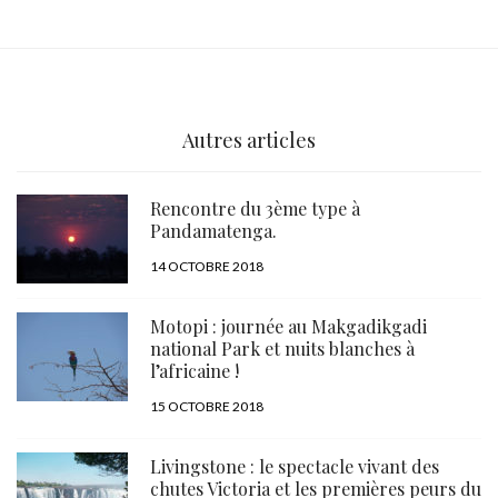
Autres articles
Rencontre du 3ème type à
Pandamatenga.
PUBLIÉ
14 OCTOBRE 2018
LE
Motopi : journée au Makgadikgadi
national Park et nuits blanches à
l’africaine !
PUBLIÉ
15 OCTOBRE 2018
LE
Livingstone : le spectacle vivant des
chutes Victoria et les premières peurs du