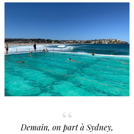
B
L
I
É
L
E
Demain, on part à Sydney,