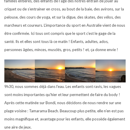
familles entières, des enfants de l’âge des nôtres entrain de jouer au
criquet ou de s’entrainer en cross, au bout de la baie, des avirons, sur la
pelouse, des cours de yoga, et sur la digue, des skates, des vélos, des
marcheurs et coureurs. L’importance du sport en Australie vient de nous
être confirmée. Ici tous ont compris que le sport c’est le gage de la
santé. Ils et elles sont tous là ce matin ! Enfants, adultes, ados,
personnes âgées, minces, musclés, gros, petits ! et, ça donne envie !
9h30, nous sommes déjà dans l’eau. Les enfants sont ravis, les vagues
sont moins importantes qu’hier et leur permettent de faire du body !
Après cette matinée sur Bondi, nous décidons de nous rendre sur une
plage voisine : Tamarama Beach. Beaucoup plus petite, elle n’en est pas
moins magnifique et, avantage pour les enfants, elle possède également
une aire de jeux.