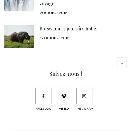
voyage.
PUBLIÉ
9 OCTOBRE 2018
LE
Botswana : 3 jours à Chobe.
PUBLIÉ
12 OCTOBRE 2018
LE
→
Suivez-nous !
FACEBOOK
VIMEO
INSTAGRAM