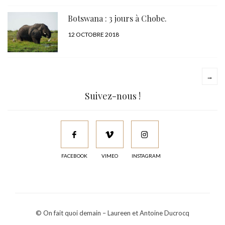
LE
Botswana : 3 jours à Chobe.
PUBLIÉ
12 OCTOBRE 2018
LE
→
Suivez-nous !
FACEBOOK
VIMEO
INSTAGRAM
© On fait quoi demain – Laureen et Antoine Ducrocq