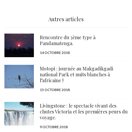
Autres articles
Rencontre du 3ème type à
Pandamatenga.
PUBLIÉ
14 OCTOBRE 2018
LE
Motopi : journée au Makgadikgadi
national Park et nuits blanches à
l’africaine !
PUBLIÉ
15 OCTOBRE 2018
LE
Livingstone : le spectacle vivant des
chutes Victoria et les premières peurs du
voyage.
PUBLIÉ
9 OCTOBRE 2018