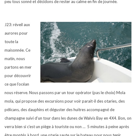
peu tous sonné et décidons de rester au calme en fin de journée.
J23: réveil aux
aurores pour
toute la
maisonnée. Ce
matin, nous
partons en mer
pour découvrir
ce que l’océan
nous réserve. Nous passons par un tour opérator (pas le choix) Mola
mola, qui propose des excursions pour voir parait-il des otaries, des
pélicans, des dauphins et déguster des huitres accompagné de
champagne suivi d’un tour dans les dunes de Walvis Bay en 4X4. Bon, on
verra bien si c’est un piège à touriste ou non …
5 minutes à peine après
être montés à bord, une otarie saute sur le bateau pour nous tenir