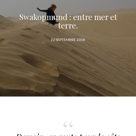
Swakopmund : entre mer et
terre.
P
22 SEPTEMBRE 2018
U
B
L
I
É
L
E