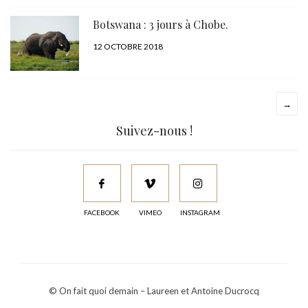
LE
Botswana : 3 jours à Chobe.
PUBLIÉ
12 OCTOBRE 2018
LE
→
Suivez-nous !
FACEBOOK
VIMEO
INSTAGRAM
© On fait quoi demain – Laureen et Antoine Ducrocq