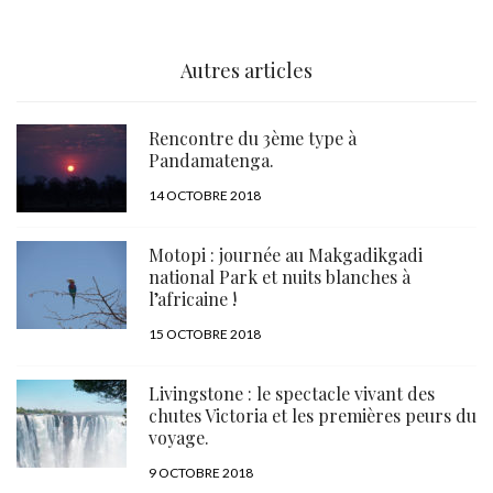
Autres articles
Rencontre du 3ème type à
Pandamatenga.
PUBLIÉ
14 OCTOBRE 2018
LE
Motopi : journée au Makgadikgadi
national Park et nuits blanches à
l’africaine !
PUBLIÉ
15 OCTOBRE 2018
LE
Livingstone : le spectacle vivant des
chutes Victoria et les premières peurs du
voyage.
PUBLIÉ
9 OCTOBRE 2018