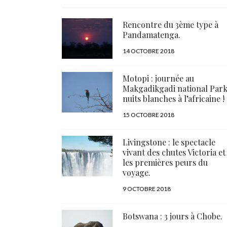
Rencontre du 3ème type à
Pandamatenga.
PUBLIÉ
14 OCTOBRE 2018
LE
Motopi : journée au
Makgadikgadi national Park
nuits blanches à l’africaine !
PUBLIÉ
15 OCTOBRE 2018
LE
Livingstone : le spectacle
vivant des chutes Victoria et
les premières peurs du
voyage.
PUBLIÉ
9 OCTOBRE 2018
LE
Botswana : 3 jours à Chobe.