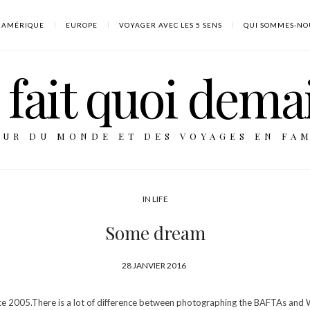
AMÉRIQUE
EUROPE
VOYAGER AVEC LES 5 SENS
QUI SOMMES-NO
fait quoi dema
OUR DU MONDE ET DES VOYAGES EN FAM
IN
LIFE
Some dream
P
28 JANVIER 2016
U
B
e 2005.There is a lot of difference between photographing the BAFTAs and Wi