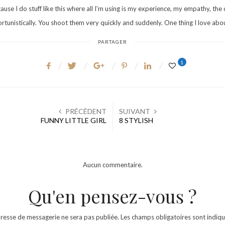
L
cause I do stuff like this where all I’m using is my experience, my empathy, the
I
unistically. You shoot them very quickly and suddenly. One thing I love about 
É
PARTAGER
L
E
1
PRÉCÉDENT
SUIVANT
FUNNY LITTLE GIRL
8 STYLISH
Aucun commentaire.
Qu'en pensez-vous ?
resse de messagerie ne sera pas publiée.
Les champs obligatoires sont indiq