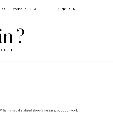
US ?
CONSEILS
in ?
ILLE.
lliams’ usual stylized shoots, he says, but both work