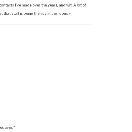
 contacts I’ve made over the years, and wit. A lot of
that stuff is being the guy in the room. »
ués avec
*