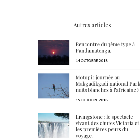
Autres articles
Rencontre du 3ème type à
Pandamatenga.
PUBLIÉ
14 OCTOBRE 2018
LE
Motopi : journée au
Makgadikgadi national Park
nuits blanches à l’africaine !
PUBLIÉ
15 OCTOBRE 2018
LE
Livingstone : le spectacle
vivant des chutes Victoria et
les premières peurs du
voyage.