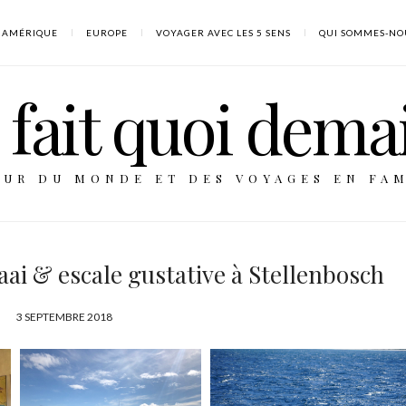
AMÉRIQUE
EUROPE
VOYAGER AVEC LES 5 SENS
QUI SOMMES-NO
fait quoi dema
OUR DU MONDE ET DES VOYAGES EN FAM
aai & escale gustative à Stellenbosch
P
3 SEPTEMBRE 2018
U
B
L