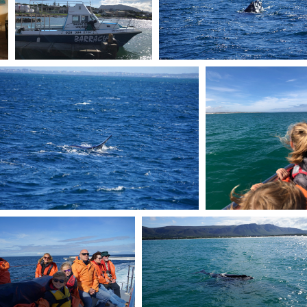
I
É
L
E
La Provence
Idée week-en
avec les enfants :
en famille :
Randonnées
Balades avec l
faciles à la
enfants dans l
Sainte-Victoire
Luberon.