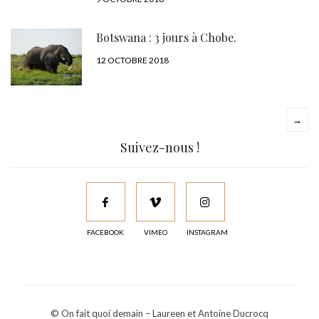
LE
Botswana : 3 jours à Chobe.
PUBLIÉ
12 OCTOBRE 2018
LE
→
Suivez-nous !
FACEBOOK
VIMEO
INSTAGRAM
© On fait quoi demain – Laureen et Antoine Ducrocq