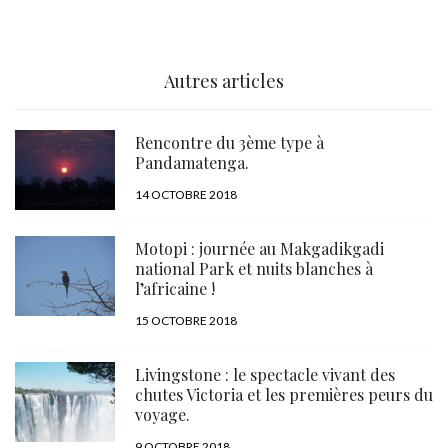
Autres articles
Rencontre du 3ème type à
Pandamatenga.
PUBLIÉ
14 OCTOBRE 2018
LE
Motopi : journée au Makgadikgadi
national Park et nuits blanches à
l’africaine !
PUBLIÉ
15 OCTOBRE 2018
LE
Livingstone : le spectacle vivant des
chutes Victoria et les premières peurs du
voyage.
PUBLIÉ
9 OCTOBRE 2018