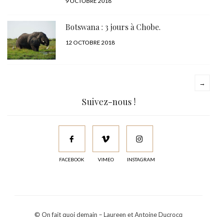
PUBLIÉ
9 OCTOBRE 2018
LE
Botswana : 3 jours à Chobe.
PUBLIÉ
12 OCTOBRE 2018
LE
→
Suivez-nous !
FACEBOOK
VIMEO
INSTAGRAM
© On fait quoi demain – Laureen et Antoine Ducrocq