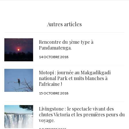
Autres articles
Rencontre du 3ème type à
Pandamatenga.
PUBLIÉ
14 OCTOBRE 2018
LE
Motopi : journée au Makgadikgadi
national Park et nuits blanches à
l’africaine !
PUBLIÉ
15 OCTOBRE 2018
LE
Livingstone : le spectacle vivant des
chutes Victoria et les premières peurs du
voyage.