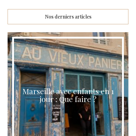
Nos derniers articles
Marseille avec enfants en 1
Itin
jour : Que faire ?