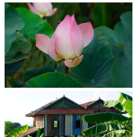
B
L
I
É
L
E