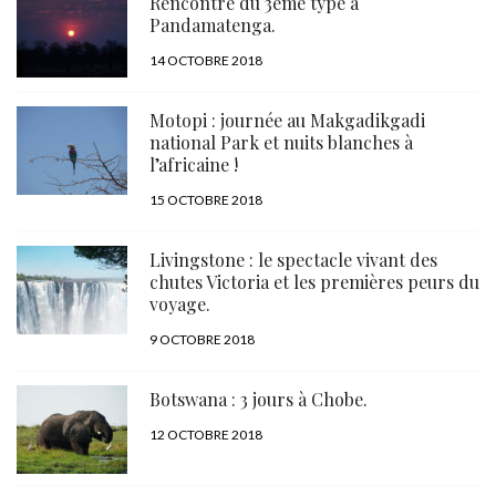
Rencontre du 3ème type à
Pandamatenga.
PUBLIÉ
14 OCTOBRE 2018
LE
Motopi : journée au Makgadikgadi
national Park et nuits blanches à
l’africaine !
PUBLIÉ
15 OCTOBRE 2018
LE
Livingstone : le spectacle vivant des
chutes Victoria et les premières peurs du
voyage.
PUBLIÉ
9 OCTOBRE 2018
LE
Botswana : 3 jours à Chobe.
PUBLIÉ
12 OCTOBRE 2018
LE