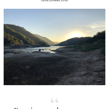
P
26 DÉCEMBRE 2018
U
B
L
I
É
L
E