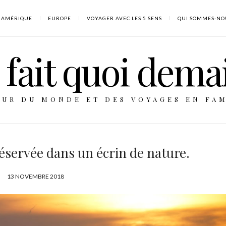
AMÉRIQUE
EUROPE
VOYAGER AVEC LES 5 SENS
QUI SOMMES-NO
fait quoi dema
OUR DU MONDE ET DES VOYAGES EN FAM
éservée dans un écrin de nature.
P
13 NOVEMBRE 2018
U
B
L