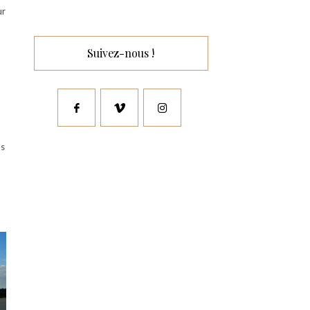
ur
6
Suivez-nous !
us