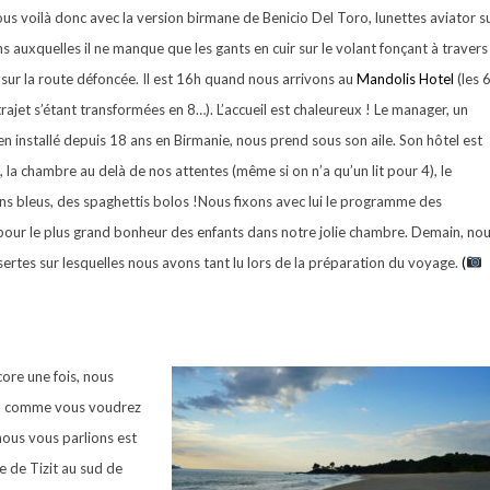
ous voilà donc avec la version birmane de Benicio Del Toro, lunettes aviator s
ns auxquelles il ne manque que les gants en cuir sur le volant fonçant à travers
t sur la route défoncée. Il est 16h quand nous arrivons au
Mandolis Hotel
(les 
rajet s’étant transformées en 8…). L’accueil est chaleureux ! Le manager, un
ien installé depuis 18 ans en Birmanie, nous prend sous son aile. Son hôtel est
 la chambre au delà de nos attentes (même si on n’a qu’un lit pour 4), le
dons bleus, des spaghettis bolos !Nous fixons avec lui le programme des
s, pour le plus grand bonheur des enfants dans notre jolie chambre. Demain, no
tes sur lesquelles nous avons tant lu lors de la préparation du voyage.
(
core une fois, nous
ca comme vous voudrez
nous vous parlions est
e de Tizit au sud de