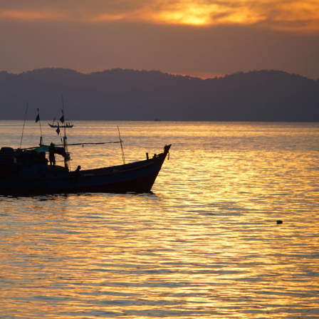
I
É
L
E
La Provence
Idée week-en
avec les enfants :
en famille :
Randonnées
Balades avec l
faciles à la
enfants dans l
Sainte-Victoire
Luberon.