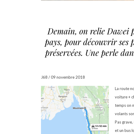
Demain, on relie Dawei p
pays, pour découvrir ses p
préservées. Une perle dan
J68 / 09
novembre 2018
La route n
voiture + c
temps on ne
volants son
Pas grave, i
et un bus l