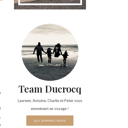
Team Ducrocq
e
Laureen, Antoine, Charlie et Peter vous
!
emmènent en voyage !
,
QUI SOMMES-NOUS
e