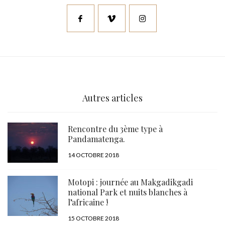
Autres articles
Rencontre du 3ème type à
Pandamatenga.
PUBLIÉ
14 OCTOBRE 2018
LE
Motopi : journée au Makgadikgadi
national Park et nuits blanches à
l’africaine !
PUBLIÉ
15 OCTOBRE 2018