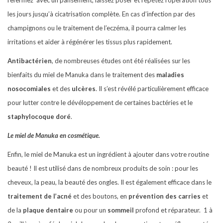
refermez
avec un pansement, laissez poser et répétez l’opération tous
les jours jusqu’à cicatrisation complète. En cas d’infection par des
champignons ou le traitement de l’eczéma, il pourra calmer les
irritations et aider à régénérer les tissus plus rapidement.
Antibactérien
, de nombreuses études ont été réalisées sur les
bienfaits du miel de Manuka dans le traitement des
maladies
nosocomiales
et des
ulcères
. Il s’est révélé particulièrement efficace
pour lutter contre le dévéloppement de certaines bactéries et le
staphylocoque doré
.
Le miel de Manuka en cosmétique.
Enfin, le miel de Manuka est un ingrédient à ajouter dans votre routine
beauté ! Il est utilisé dans de nombreux produits de soin : pour les
cheveux, la peau, la beauté des ongles. Il est également efficace dans le
traitement de l’acné
et des boutons, en
prévention des carries
et
de la
plaque dentaire
ou pour un
sommeil
profond et réparateur. 1 à