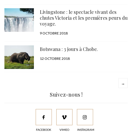
LE
Livingstone : le spectacle vivant des
chutes Victoria et les premières peurs du
voyage.
PUBLIÉ
9 OCTOBRE 2018
LE
Botswana : 3 jours à Chobe.
PUBLIÉ
12 OCTOBRE 2018
LE
→
Suivez-nous !
FACEBOOK
VIMEO
INSTAGRAM